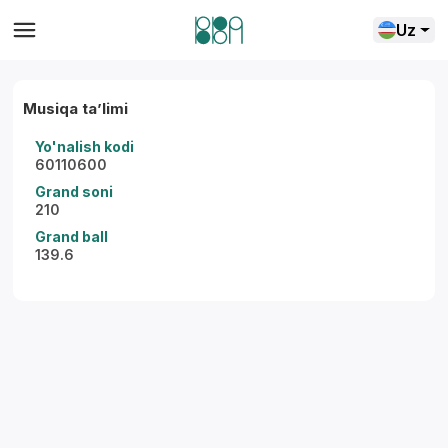
Uz
Musiqa taʼlimi
Yo'nalish kodi
60110600
Grand soni
210
Grand ball
139.6
Yordam markazi