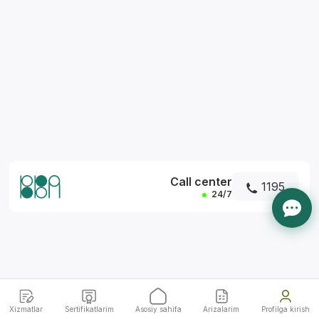
*
Call center
1195
24/7
Xizmatlar
Sertifikatlarim
Asosiy sahifa
Arizalarim
Profilga kirish