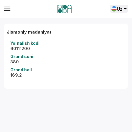
Uz
Jismoniy madaniyat
Yo'nalish kodi
60111200
Grand soni
380
Grand ball
169.2
Yordam markazi