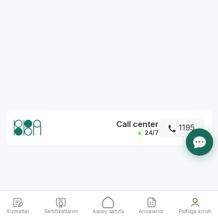
*
Call center
1195
24/7
Xizmatlar
Sertifikatlarim
Asosiy sahifa
Arizalarim
Profilga kirish