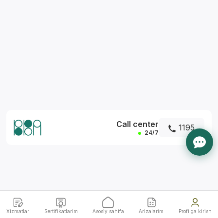
*
Call center
1195
24/7
Xizmatlar
Sertifikatlarim
Asosiy sahifa
Arizalarim
Profilga kirish