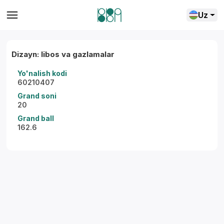
Uz
Dizayn: libos va gazlamalar
Yo'nalish kodi
60210407
Grand soni
20
Grand ball
162.6
Yordam markazi