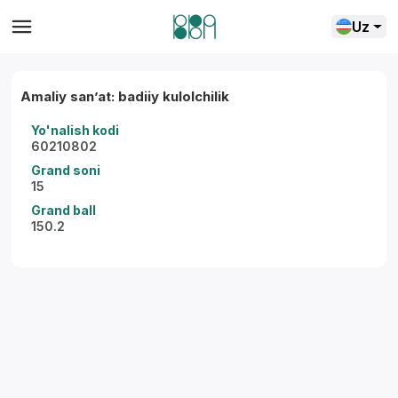
Uz
Amaliy sanʼat: badiiy kulolchilik
Yo'nalish kodi
60210802
Grand soni
15
Grand ball
150.2
Yordam markazi