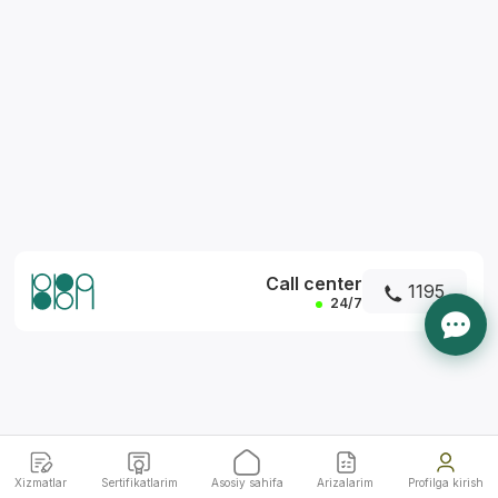
*
Call center
1195
24/7
Xizmatlar
Sertifikatlarim
Asosiy sahifa
Arizalarim
Profilga kirish