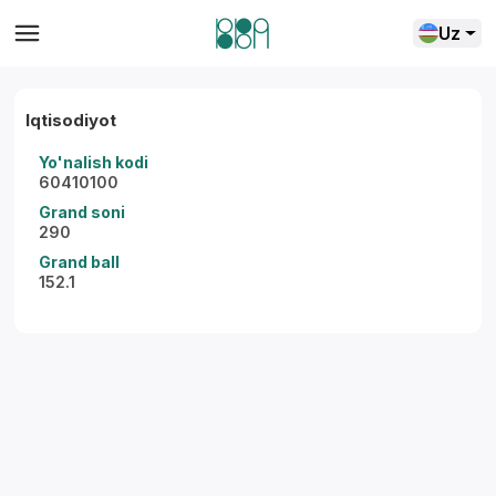
Uz
Iqtisodiyot
Yo'nalish kodi
60410100
Grand soni
290
Grand ball
152.1
Yordam markazi