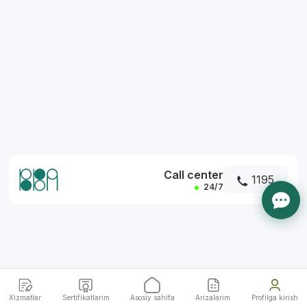
*
Call center
1195
24/7
Xizmatlar
Sertifikatlarim
Asosiy sahifa
Arizalarim
Profilga kirish