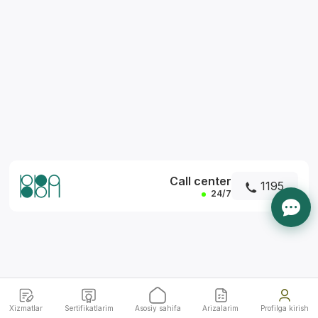
*
Call center
1195
24/7
Xizmatlar
Sertifikatlarim
Asosiy sahifa
Arizalarim
Profilga kirish