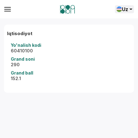
Uz
Iqtisodiyot
Yo'nalish kodi
60410100
Grand soni
290
Grand ball
152.1
Yordam markazi