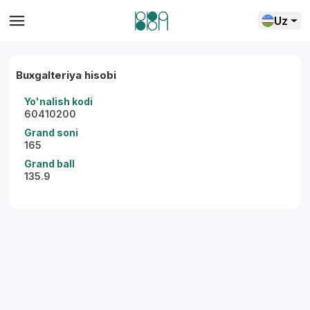
Uz
Buxgalteriya hisobi
Yo'nalish kodi
60410200
Grand soni
165
Grand ball
135.9
Yordam markazi