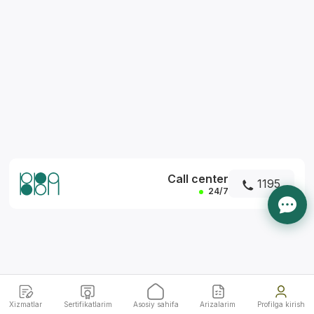
*
Call center
1195
24/7
Xizmatlar
Sertifikatlarim
Asosiy sahifa
Arizalarim
Profilga kirish