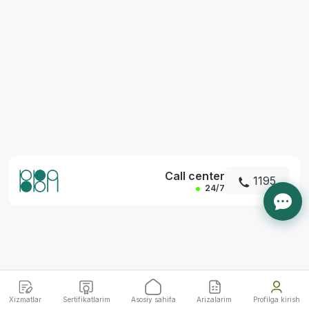
*
Call center
1195
24/7
Xizmatlar
Sertifikatlarim
Asosiy sahifa
Arizalarim
Profilga kirish