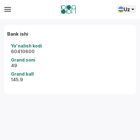
Uz
Bank ishi
Yo'nalish kodi
60410600
Grand soni
49
Grand ball
145.9
Yordam markazi