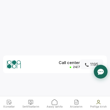
*
Call center
1195
24/7
Xizmatlar
Sertifikatlarim
Asosiy sahifa
Arizalarim
Profilga kirish