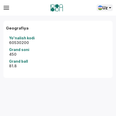
Uz
Geografiya
Yo'nalish kodi
60530200
Grand soni
450
Grand ball
81.8
Yordam markazi