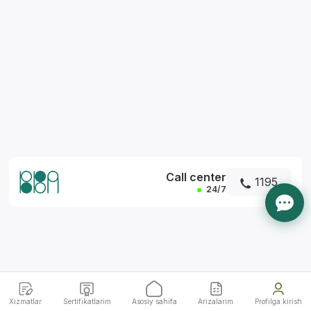
*
Call center
1195
24/7
Xizmatlar
Sertifikatlarim
Asosiy sahifa
Arizalarim
Profilga kirish