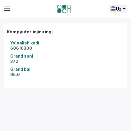
Uz
Kompyuter injiniringi
Yo'nalish kodi
60610300
Grand soni
370
Grand ball
95.6
Yordam markazi