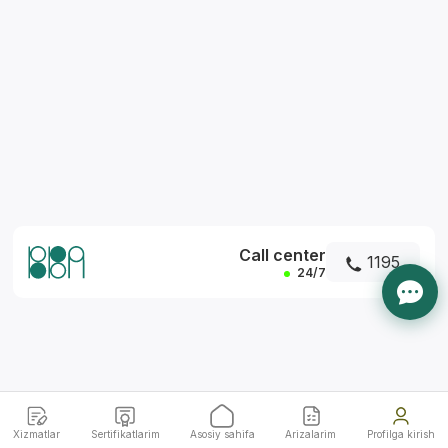
*
Call center
1195
24/7
Xizmatlar
Sertifikatlarim
Asosiy sahifa
Arizalarim
Profilga kirish