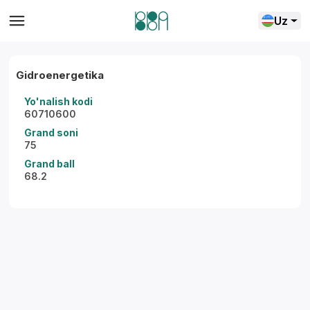
Uz
Gidroenergetika
Yo'nalish kodi
60710600
Grand soni
75
Grand ball
68.2
Yordam markazi