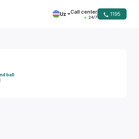
Call center
Uz
1195
24/7
nd ball
1
Yordam markazi