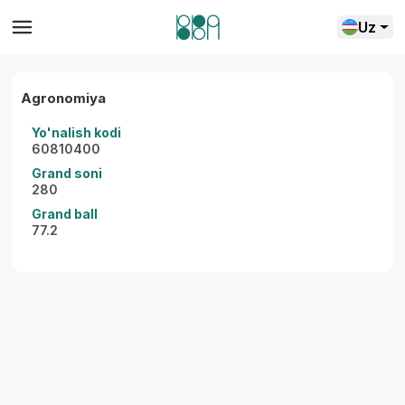
Uz
Agronomiya
Yo'nalish kodi
60810400
Grand soni
280
Grand ball
77.2
Yordam markazi