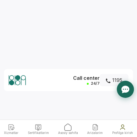
*
Call center
1195
24/7
Xizmatlar
Sertifikatlarim
Asosiy sahifa
Arizalarim
Profilga kirish