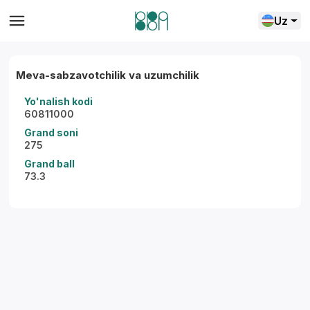
Uz
Meva-sabzavotchilik va uzumchilik
Yo'nalish kodi
60811000
Grand soni
275
Grand ball
73.3
Yordam markazi