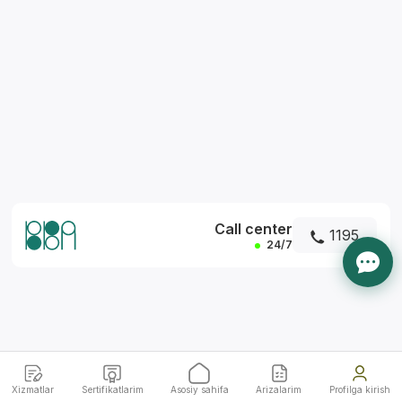
*
Call center
1195
24/7
Xizmatlar
Sertifikatlarim
Asosiy sahifa
Arizalarim
Profilga kirish