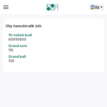
Uz
Oliy hamshiralik ishi
Yo'nalish kodi
60910600
Grand soni
115
Grand ball
139
Yordam markazi