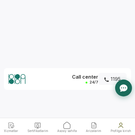
*
Call center
1195
24/7
Xizmatlar
Sertifikatlarim
Asosiy sahifa
Arizalarim
Profilga kirish