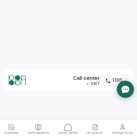
*
Call center
1195
24/7
Xizmatlar
Sertifikatlarim
Asosiy sahifa
Arizalarim
Profilga kirish