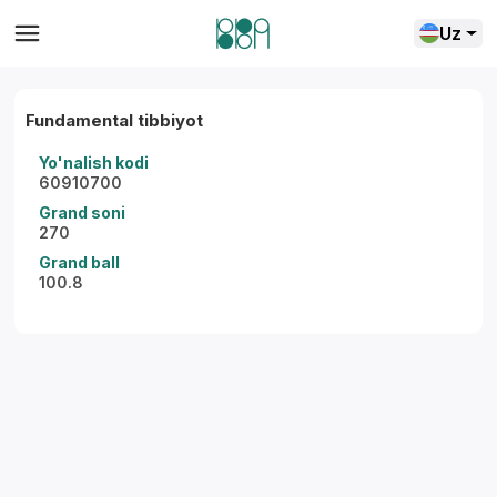
Uz
Fundamental tibbiyot
Yo'nalish kodi
60910700
Grand soni
270
Grand ball
100.8
Yordam markazi