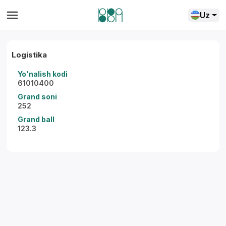
Uz
Logistika
Yo'nalish kodi
61010400
Grand soni
252
Grand ball
123.3
Yordam markazi