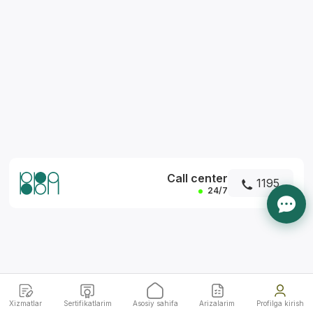
*
Call center
1195
24/7
Xizmatlar
Sertifikatlarim
Asosiy sahifa
Arizalarim
Profilga kirish