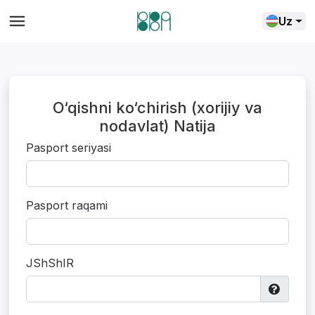
Uz
O‘qishni ko‘chirish (xorijiy va
nodavlat) Natija
Pasport seriyasi
Pasport raqami
Yordam markazi
JShShIR