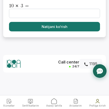
Natijani ko‘rish
*
Call center
1195
24/7
Xizmatlar
Sertifikatlarim
Asosiy sahifa
Arizalarim
Profilga kirish