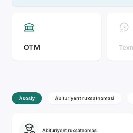
*
OTM
Texn
Asosiy
Abituriyent ruxsatnomasi
Abituriyent ruxsatnomasi