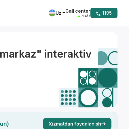
Call center
Uz
1195
24/7
 markaz" interaktiv
hun)
Xizmatdan foydalanish