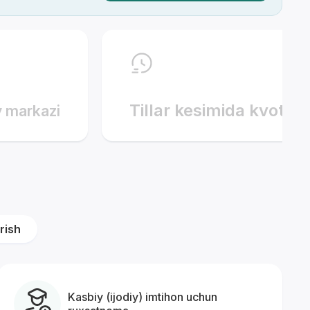
Tillar kesimida kvotala
y markazi
‘rish
Kasbiy (ijodiy) imtihon uchun