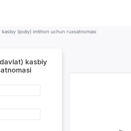
t) kasbiy (ijodiy) imtihon uchun ruxsatnomasi
odavlat) kasbiy
xsatnomasi