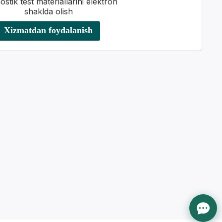
ostik test materiallarini elektron
shaklda olish
Xizmatdan foydalanish