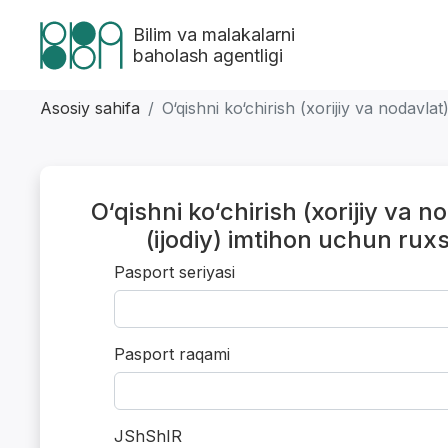
Bilim va malakalarni
baholash agentligi
Asosiy sahifa
O‘qishni ko‘chirish (xorijiy va nodavla
O‘qishni ko‘chirish (xorijiy va n
(ijodiy) imtihon uchun ru
Pasport seriyasi
Pasport raqami
JShShIR