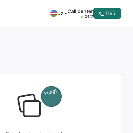
Call center
Uz
1195
24/7
Yangi
Yordam markazi