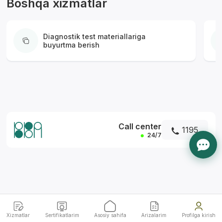
Boshqa xizmatlar
Diagnostik test materiallariga
buyurtma berish
*
Call center
1195
24/7
Xizmatlar
Sertifikatlarim
Asosiy sahifa
Arizalarim
Profilga kirish