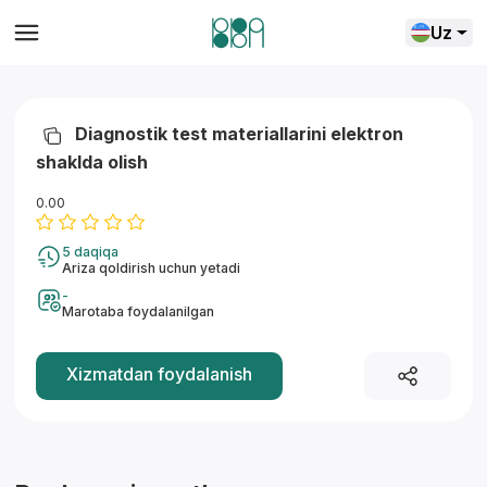
Uz
Diagnostik test materiallarini elektron
shaklda olish
0.00
5 daqiqa
Ariza qoldirish uchun yetadi
-
Marotaba foydalanilgan
Yordam markazi
Xizmatdan foydalanish