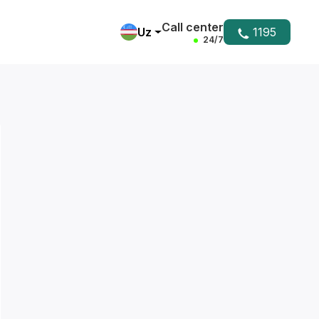
Call center
Uz
1195
24/7
Yordam markazi