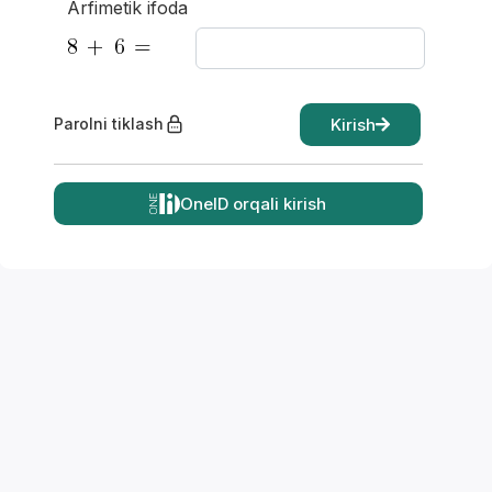
Arfimetik ifoda
Kirish
Parolni tiklash
OneID orqali kirish