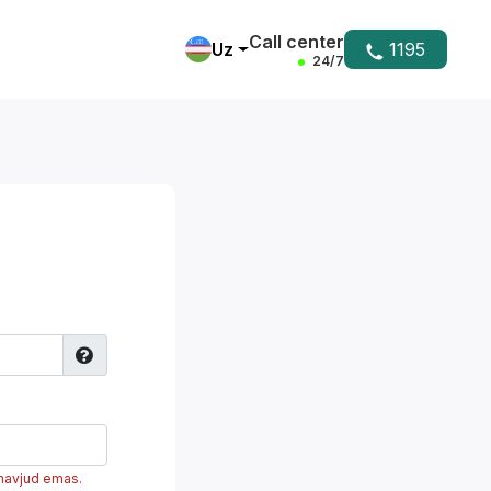
Call center
Uz
1195
24/7
 mavjud emas.
Yordam markazi