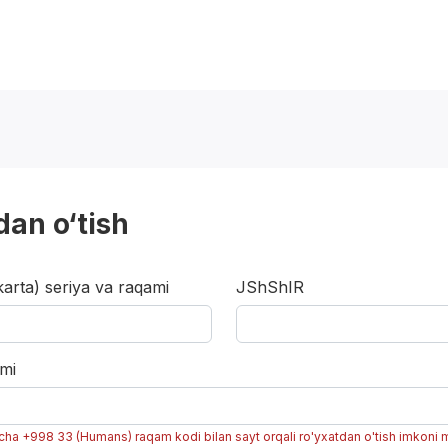
dan o‘tish
karta) seriya va raqami
JShShIR
mi
rcha +998 33 (Humans) raqam kodi bilan sayt orqali ro'yxatdan o'tish imkoni