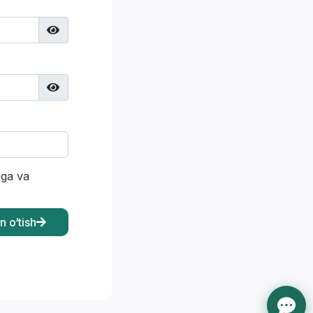
hga va
n o‘tish