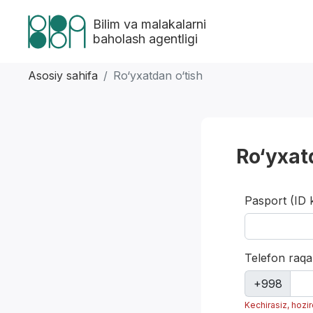
Bilim va malakalarni
baholash agentligi
Asosiy sahifa
Ro‘yxatdan o‘tish
Ro‘yxat
Pasport (ID 
Telefon raqa
+998
Kechirasiz, hozi