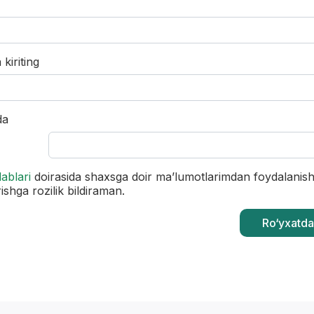
kiriting
da
ablari
doirasida shaxsga doir maʼlumotlarimdan foydalanis
ishga rozilik bildiraman.
Ro‘yxatda