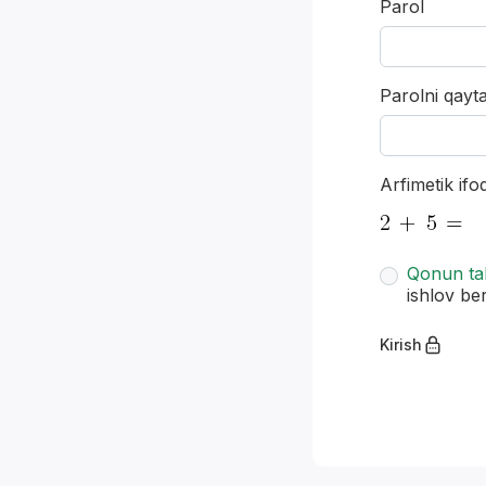
Parol
Parolni qayta 
*
Arfimetik ifo
Qonun tal
ishlov ber
Kirish