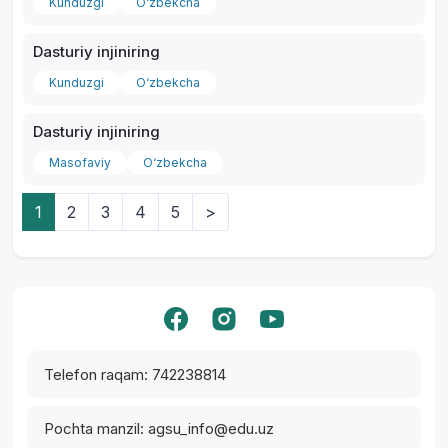
Kunduzgi
O‘zbekcha
Dasturiy injiniring
Kunduzgi
O‘zbekcha
Dasturiy injiniring
Masofaviy
O‘zbekcha
1
2
3
4
5
>
Yordam markazi
Telefon raqam: 742238814
Pochta manzil: agsu_info@edu.uz