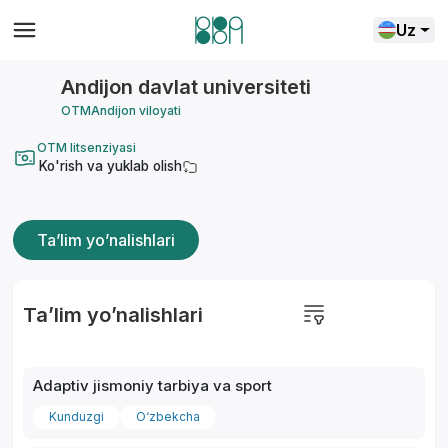
Uz
Andijon davlat universiteti
OTM
Andijon viloyati
OTM litsenziyasi
Ko'rish va yuklab olish
Ta’lim yo’nalishlari
Ta’lim yo’nalishlari
Adaptiv jismoniy tarbiya va sport
Kunduzgi
O‘zbekcha