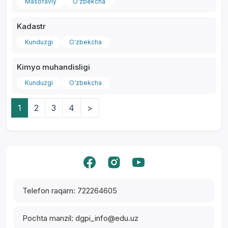
Masofaviy
O‘zbekcha
Kadastr
Kunduzgi
O‘zbekcha
Kimyo muhandisligi
Kunduzgi
O‘zbekcha
1
2
3
4
>
Yordam markazi
Telefon raqam: 722264605
Pochta manzil: dgpi_info@edu.uz