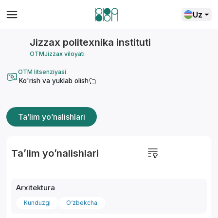
Uz
Jizzax politexnika instituti
OTM
Jizzax viloyati
OTM litsenziyasi
Ko'rish va yuklab olish
Ta’lim yo’nalishlari
Ta’lim yo’nalishlari
Arxitektura
Kunduzgi
O‘zbekcha