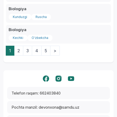
Biologiya
Kunduzgi
Ruscha
Biologiya
Kechki
O‘zbekcha
1
2
3
4
5
>
Yordam markazi
Telefon raqam: 662403840
Pochta manzil: devonxona@samdu.uz