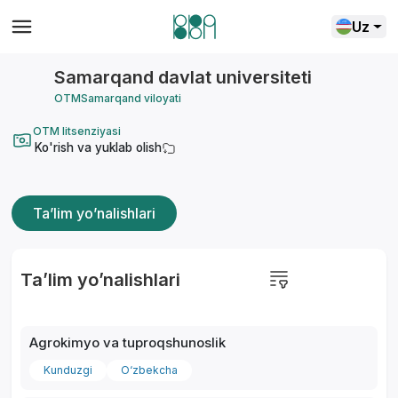
Uz
Samarqand davlat universiteti
OTM
Samarqand viloyati
OTM litsenziyasi
Ko'rish va yuklab olish
Ta’lim yo’nalishlari
Ta’lim yo’nalishlari
Agrokimyo va tuproqshunoslik
Kunduzgi
O‘zbekcha