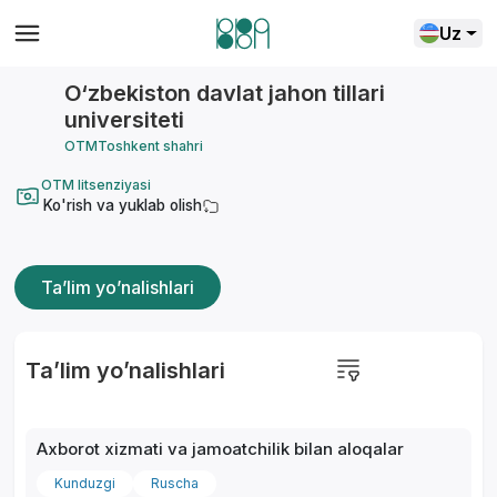
Uz
O‘zbekiston davlat jahon tillari
universiteti
OTM
Toshkent shahri
OTM litsenziyasi
Ko'rish va yuklab olish
Ta’lim yo’nalishlari
Ta’lim yo’nalishlari
Axborot xizmati va jamoatchilik bilan aloqalar
Kunduzgi
Ruscha