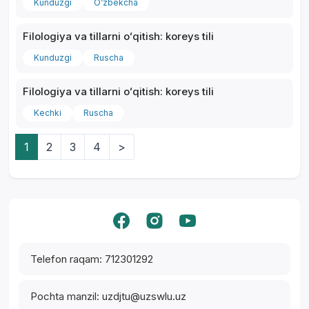
Kunduzgi
O‘zbekcha
Filologiya va tillarni oʻqitish: koreys tili
Kunduzgi
Ruscha
Filologiya va tillarni oʻqitish: koreys tili
Kechki
Ruscha
1
2
3
4
>
Yordam markazi
Telefon raqam: 712301292
Pochta manzil: uzdjtu@uzswlu.uz