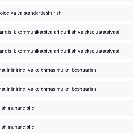
ologiya va standartlashtirish
ndislik kommunikatsiyalari qurilish va ekspluatatsiyasi
ndislik kommunikatsiyalari qurilish va ekspluatatsiyasi
at injiniringi va koʻchmas mulkni boshqarish
at injiniringi va koʻchmas mulkni boshqarish
lish muhandisligi
lish muhandisligi