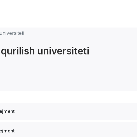
niversiteti
urilish universiteti
ejment
ejment