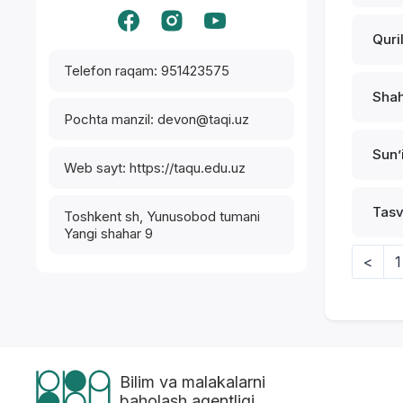
Quri
Telefon raqam: 951423575
Shah
Pochta manzil: devon@taqi.uz
Sunʼi
Web sayt: https://taqu.edu.uz
Tasv
Toshkent sh, Yunusobod tumani
Yangi shahar 9
<
1
Bilim va malakalarni
baholash agentligi