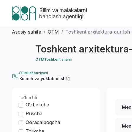
Bilim va malakalarni
baholash agentligi
Asosiy sahifa
OTM
Toshkent arxitektura-qurilish u
Toshkent arxitektura-q
OTM
Toshkent shahri
OTM litsenziyasi
Ko'rish va yuklab olish
Ta'lim tili
O‘zbekcha
Men
Ruscha
Qoraqalpoqcha
Men
Tojikcha