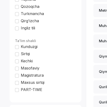
Qozoqcha
Metr
Turkmancha
Qirg'izcha
Muha
Ingliz tili
*
Ta'lim shakli
Muha
Kunduzgi
Sirtqi
Qiym
Kechki
Masofaviy
Qiym
Magistratura
Maxsus sirtqi
Quri
PART-TIME
Quri