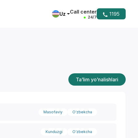
Call center
Uz
1195
24/7
Ta’lim yo’nalishlari
Masofaviy
O‘zbekcha
Kunduzgi
O‘zbekcha