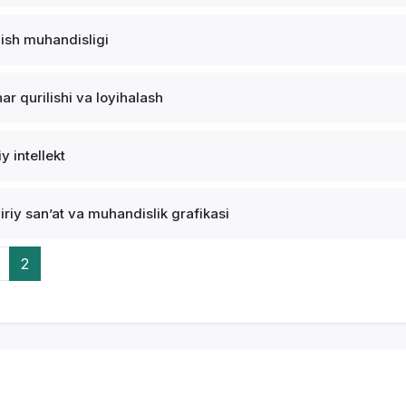
lish muhandisligi
ar qurilishi va loyihalash
y intellekt
iriy sanʼat va muhandislik grafikasi
2