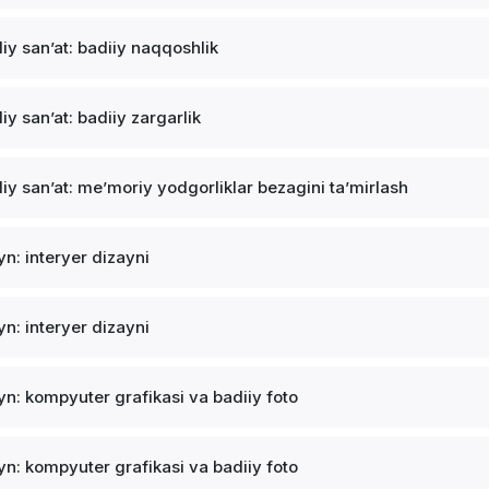
iy sanʼat: badiiy naqqoshlik
iy sanʼat: badiiy zargarlik
iy sanʼat: meʼmoriy yodgorliklar bezagini taʼmirlash
yn: interyer dizayni
yn: interyer dizayni
yn: kompyuter grafikasi va badiiy foto
yn: kompyuter grafikasi va badiiy foto