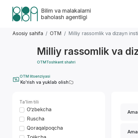
Bilim va malakalarni
baholash agentligi
Asosiy sahifa
OTM
Milliy rassomlik va dizayn insti
Milliy rassomlik va diz
OTM
Toshkent shahri
OTM litsenziyasi
Ko'rish va yuklab olish
Ta'lim tili
O‘zbekcha
Amal
Ruscha
Qoraqalpoqcha
Amal
Tojikcha