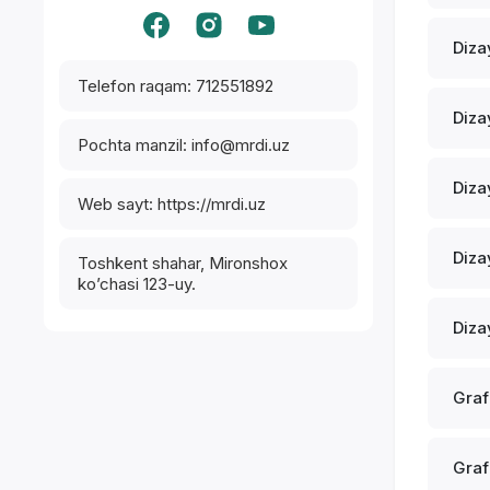
Diza
Telefon raqam: 712551892
Diza
Pochta manzil: info@mrdi.uz
Diza
Web sayt: https://mrdi.uz
Diza
Toshkent shahar, Mironshox
ko’chasi 123-uy.
Diza
Graf
Graf