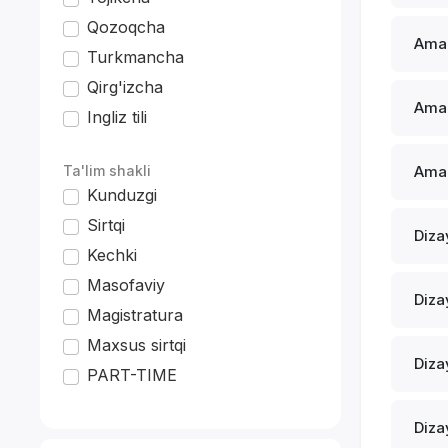
Qozoqcha
Amal
Turkmancha
Qirg'izcha
Amal
Ingliz tili
*
Ta'lim shakli
Amal
Kunduzgi
Sirtqi
Diza
Kechki
Masofaviy
Diza
Magistratura
Maxsus sirtqi
Diza
PART-TIME
Diza