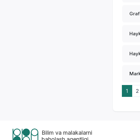
Graf
Hayk
Hayk
Mark
1
2
Bilim va malakalarni
baholash agentligi