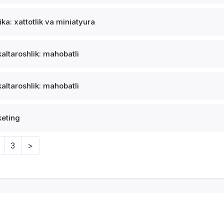
ika: xattotlik va miniatyura
altaroshlik: mahobatli
altaroshlik: mahobatli
eting
3
>