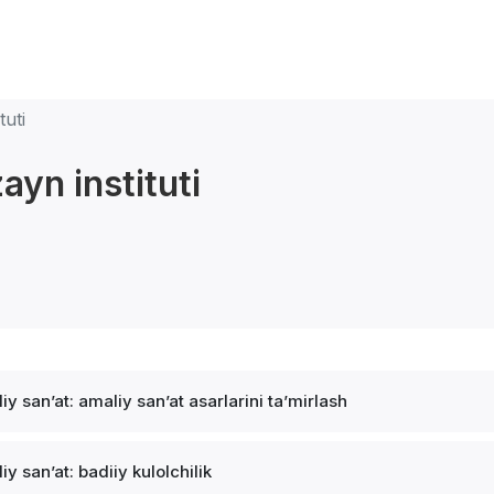
tuti
ayn instituti
iy sanʼat: amaliy sanʼat asarlarini taʼmirlash
iy sanʼat: badiiy kulolchilik