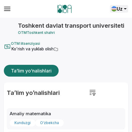
Uz
Toshkent davlat transport universiteti
OTM
Toshkent shahri
OTM litsenziyasi
Ko'rish va yuklab olish
Ta’lim yo’nalishlari
Ta’lim yo’nalishlari
Amaliy matematika
Kunduzgi
O‘zbekcha