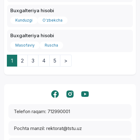
Buxgalteriya hisobi
Kunduzgi
O‘zbekcha
Buxgalteriya hisobi
Masofaviy
Ruscha
1
2
3
4
5
>
Yordam markazi
Telefon raqam: 712990001
Pochta manzil: rektorat@tstu.uz