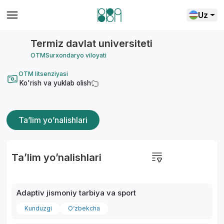
Uz
Termiz davlat universiteti
OTM
Surxondaryo viloyati
OTM litsenziyasi
Ko'rish va yuklab olish
Ta’lim yo’nalishlari
Ta’lim yo’nalishlari
Adaptiv jismoniy tarbiya va sport
Kunduzgi
O‘zbekcha