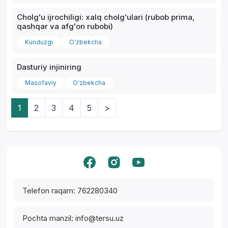
Cholgʻu ijrochiligi: xalq cholgʻulari (rubob prima,
qashqar va afgʻon rubobi)
Kunduzgi
O‘zbekcha
Dasturiy injiniring
Masofaviy
O‘zbekcha
1
2
3
4
5
>
Yordam markazi
Telefon raqam: 762280340
Pochta manzil: info@tersu.uz