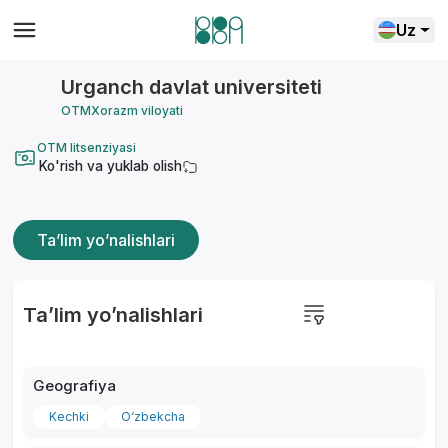
Uz
Urganch davlat universiteti
OTM
Xorazm viloyati
OTM litsenziyasi
Ko'rish va yuklab olish
Ta’lim yo’nalishlari
Ta’lim yo’nalishlari
Geografiya
Kechki
O‘zbekcha