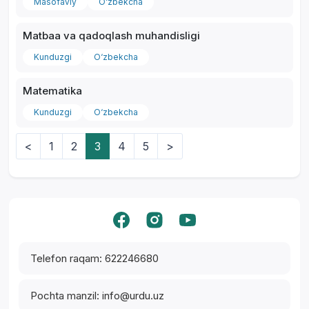
Masofaviy
O‘zbekcha
Matbaa va qadoqlash muhandisligi
Kunduzgi
O‘zbekcha
Matematika
Kunduzgi
O‘zbekcha
<
1
2
3
4
5
>
Yordam markazi
Telefon raqam: 622246680
Pochta manzil: info@urdu.uz