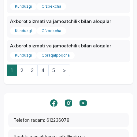
Kunduzgi
O‘zbekcha
Axborot xizmati va jamoatchilik bilan aloqalar
Kunduzgi
O‘zbekcha
Axborot xizmati va jamoatchilik bilan aloqalar
Kunduzgi
Qoraqalpoqcha
1
2
3
4
5
>
Yordam markazi
Telefon raqam: 612236078
Pochta manzil: karsu_info@edu.uz