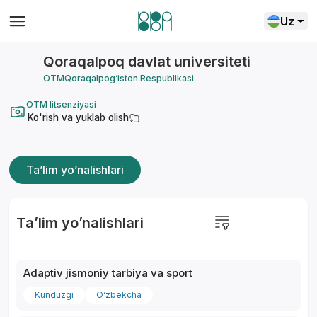
Uz
Qoraqalpoq davlat universiteti
OTM
Qoraqalpog‘iston Respublikasi
OTM litsenziyasi
Ko'rish va yuklab olish
Ta’lim yo’nalishlari
Ta’lim yo’nalishlari
Adaptiv jismoniy tarbiya va sport
Kunduzgi
O‘zbekcha