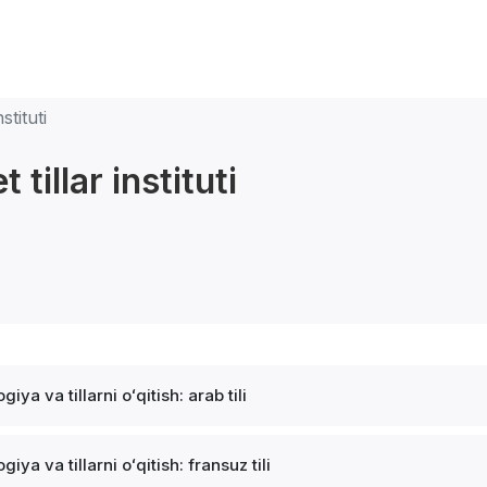
stituti
tillar instituti
ogiya va tillarni oʻqitish: arab tili
ogiya va tillarni oʻqitish: fransuz tili