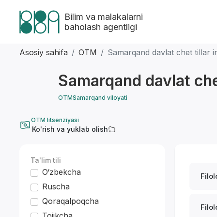
Bilim va malakalarni
baholash agentligi
Asosiy sahifa
OTM
Samarqand davlat chet tillar in
Samarqand davlat chet 
OTM
Samarqand viloyati
OTM litsenziyasi
Ko'rish va yuklab olish
Ta'lim tili
O‘zbekcha
Filol
Ruscha
Qoraqalpoqcha
Filol
Tojikcha