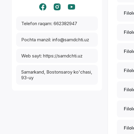
Filol
Telefon raqam: 662382947
Filol
Pochta manzil: info@samdchti.uz
Filol
Web sayt: https://samdchti.uz
Filol
Samarkand, Bostonsaroy ko'chasi,
93-uy
Filol
Filol
Filol