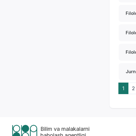
Filol
Filol
Filol
Jurn
1
2
Bilim va malakalarni
baholash agentligi