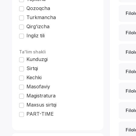
Qozoqcha
Filol
Turkmancha
Qirg'izcha
Filol
Ingliz tili
*
Ta'lim shakli
Filol
Kunduzgi
Sirtqi
Filol
Kechki
Masofaviy
Filol
Magistratura
Maxsus sirtqi
Filol
PART-TIME
Filol