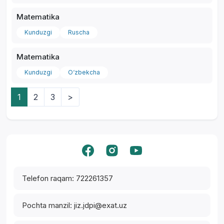
Matematika
Kunduzgi
Ruscha
Matematika
Kunduzgi
O‘zbekcha
1
2
3
>
Yordam markazi
Telefon raqam: 722261357
Pochta manzil: jiz.jdpi@exat.uz