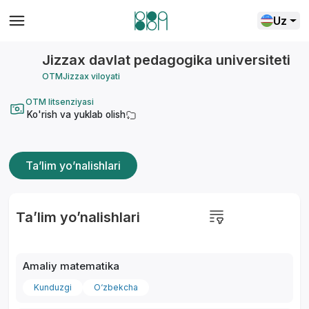
Uz
Jizzax davlat pedagogika universiteti
OTM
Jizzax viloyati
OTM litsenziyasi
Ko'rish va yuklab olish
Ta’lim yo’nalishlari
Ta’lim yo’nalishlari
Amaliy matematika
Kunduzgi
O‘zbekcha