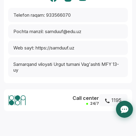
Telefon raqam: 933566070
Pochta manzil: samduuf@edu.uz
Web sayt: https://samduuf.uz
Samarqand viloyati Urgut tumani Vag'ashti MFY 13-
uy
Call center
1195
24/7