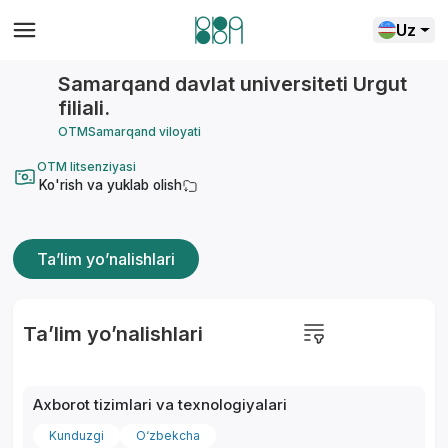
Uz
Samarqand davlat universiteti Urgut
filiali.
OTM
Samarqand viloyati
OTM litsenziyasi
Ko'rish va yuklab olish
Ta’lim yo’nalishlari
Ta’lim yo’nalishlari
Axborot tizimlari va texnologiyalari
Kunduzgi
O‘zbekcha