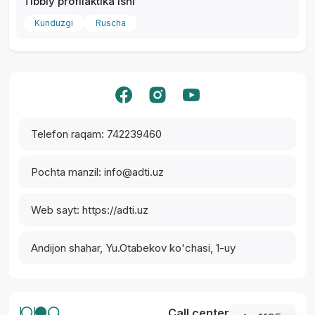
Tibbiy profilaktika ishi
Kunduzgi
Ruscha
Yordam markazi
Telefon raqam: 742239460
Pochta manzil: info@adti.uz
Web sayt: https://adti.uz
Andijon shahar, Yu.Otabekov ko'chasi, 1-uy
Call center