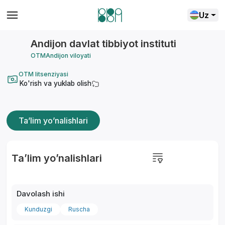
Uz
Andijon davlat tibbiyot instituti
OTM
Andijon viloyati
OTM litsenziyasi
Ko'rish va yuklab olish
Ta’lim yo’nalishlari
Ta’lim yo’nalishlari
Davolash ishi
Kunduzgi
Ruscha