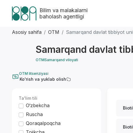
Bilim va malakalarni
baholash agentligi
Asosiy sahifa
OTM
Samarqand davlat tibbiyot univ
Samarqand davlat tibb
OTM
Samarqand viloyati
OTM litsenziyasi
Ko'rish va yuklab olish
Ta'lim tili
O‘zbekcha
Biot
Ruscha
Qoraqalpoqcha
Biot
Tojikcha