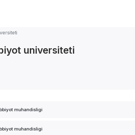
ersiteti
iyot universiteti
ibbiyot muhandisligi
ibbiyot muhandisligi