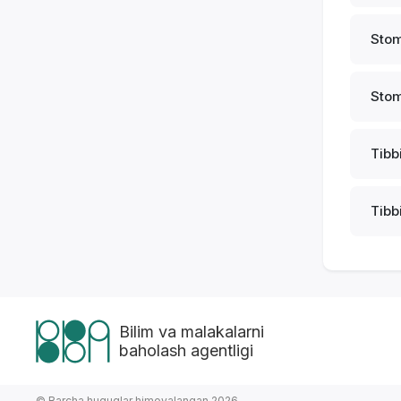
Stom
Stom
Tibbi
Tibbi
Bilim va malakalarni
baholash agentligi
© Barcha huquqlar himoyalangan 2026