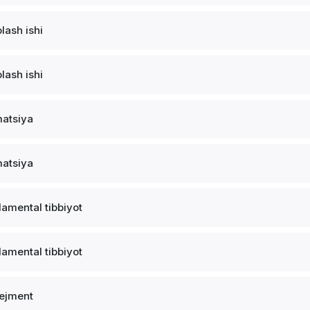
lash ishi
lash ishi
atsiya
atsiya
amental tibbiyot
amental tibbiyot
ejment