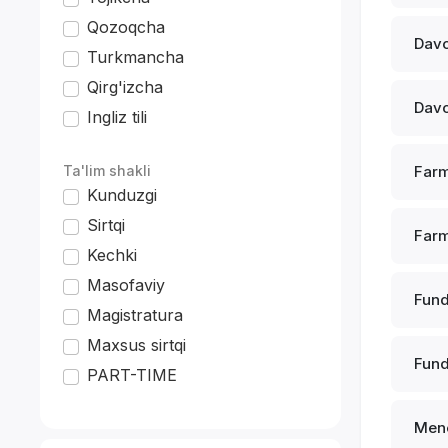
Qozoqcha
Davo
Turkmancha
Qirg'izcha
Davo
Ingliz tili
*
Ta'lim shakli
Farm
Kunduzgi
Sirtqi
Farm
Kechki
Masofaviy
Fund
Magistratura
Maxsus sirtqi
Fund
PART-TIME
Men