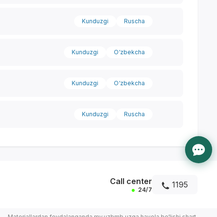
Kunduzgi
Ruscha
Kunduzgi
O‘zbekcha
Kunduzgi
O‘zbekcha
Kunduzgi
Ruscha
Call center
1195
24/7
Materiallardan foydalanganda my.uzbmb.uzga havola bo‘lishi shart.