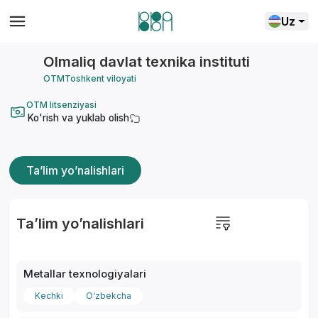
Uz
Olmaliq davlat texnika instituti
OTM
Toshkent viloyati
OTM litsenziyasi
Ko'rish va yuklab olish
Ta’lim yo’nalishlari
Ta’lim yo’nalishlari
Metallar texnologiyalari
Kechki
O‘zbekcha