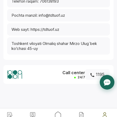
Telefon raqam: 706138193
Pochta manzil: info@tdtuof.uz​
Web sayt: https://tdtuof.uz
Toshkent viloyati Olmaliq shahar Mirzo Ulug`bek
ko’chasi 45​-uy
Call center
1195
24/7