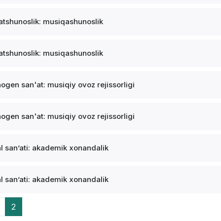
atshunoslik: musiqashunoslik
atshunoslik: musiqashunoslik
ogen san'at: musiqiy ovoz rejissorligi
ogen san'at: musiqiy ovoz rejissorligi
l sanʼati: akademik xonandalik
l sanʼati: akademik xonandalik
2