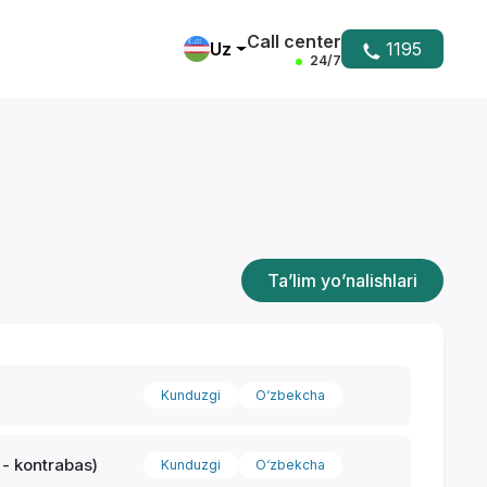
Call center
Uz
1195
24/7
Ta’lim yo’nalishlari
Kunduzgi
O‘zbekcha
s - kontrabas)
Kunduzgi
O‘zbekcha