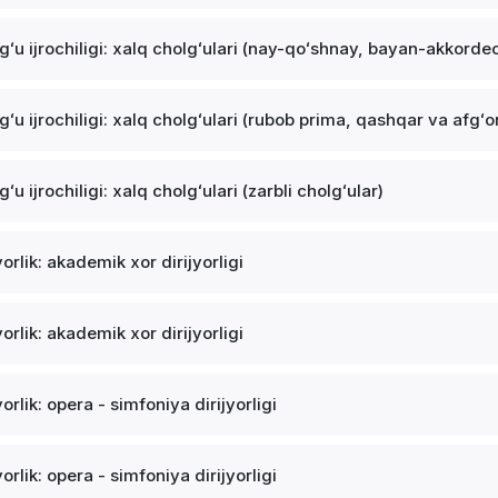
gʻu ijrochiligi: xalq cholgʻulari (nay-qoʻshnay, bayan-akkorde
gʻu ijrochiligi: xalq cholgʻulari (rubob prima, qashqar va afgʻo
ʻu ijrochiligi: xalq cholgʻulari (zarbli cholgʻular)
yorlik: akademik xor dirijyorligi
yorlik: akademik xor dirijyorligi
yorlik: opera - simfoniya dirijyorligi
yorlik: opera - simfoniya dirijyorligi