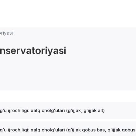
riyasi
nservatoriyasi
Cholgʻu ijrochiligi: xalq cholgʻulari (gʻijjak, gʻijjak alt)
gʻu ijrochiligi: xalq cholgʻulari (gʻijjak qobus bas, gʻijjak qobu