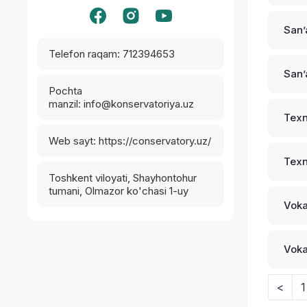
Sanʼ
Telefon raqam: 712394653
Sanʼ
Pochta
manzil: info@konservatoriya.uz
Texn
Web sayt: https://conservatory.uz/
Texn
Toshkent viloyati, Shayhontohur
tumani, Olmazor ko'chasi 1-uy
Voka
Voka
<
1