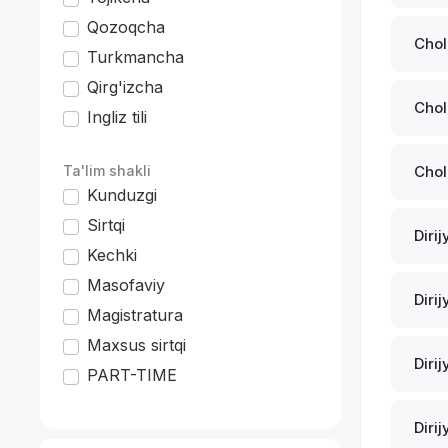
Qozoqcha
Chol
Turkmancha
Qirg'izcha
Chol
Ingliz tili
*
Ta'lim shakli
Cholg
Kunduzgi
Sirtqi
Dirij
Kechki
Masofaviy
Dirij
Magistratura
Maxsus sirtqi
Dirij
PART-TIME
Dirij