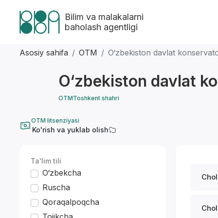
Bilim va malakalarni
baholash agentligi
Asosiy sahifa
OTM
O‘zbekiston davlat konservato
O‘zbekiston davlat ko
OTM
Toshkent shahri
OTM litsenziyasi
Ko'rish va yuklab olish
Ta'lim tili
O‘zbekcha
Ruscha
Qoraqalpoqcha
Chol
Tojikcha