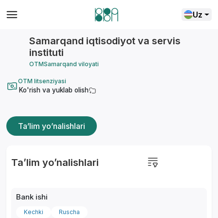
Uz
Samarqand iqtisodiyot va servis
instituti
OTM
Samarqand viloyati
OTM litsenziyasi
Ko'rish va yuklab olish
Ta’lim yo’nalishlari
Ta’lim yo’nalishlari
Bank ishi
Kechki
Ruscha