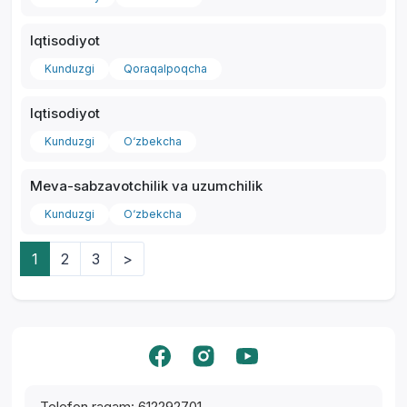
Iqtisodiyot
Kunduzgi
Qoraqalpoqcha
Iqtisodiyot
Kunduzgi
O‘zbekcha
Meva-sabzavotchilik va uzumchilik
Kunduzgi
O‘zbekcha
1
2
3
>
Yordam markazi
Telefon raqam: 612292701