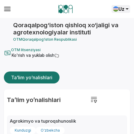
Uz
Qoraqalpog‘iston qishloq xo‘jaligi va
agrotexnologiyalar instituti
OTM
Qoraqalpog‘iston Respublikasi
OTM litsenziyasi
Ko'rish va yuklab olish
Ta’lim yo’nalishlari
Ta’lim yo’nalishlari
Agrokimyo va tuproqshunoslik
Kunduzgi
O‘zbekcha