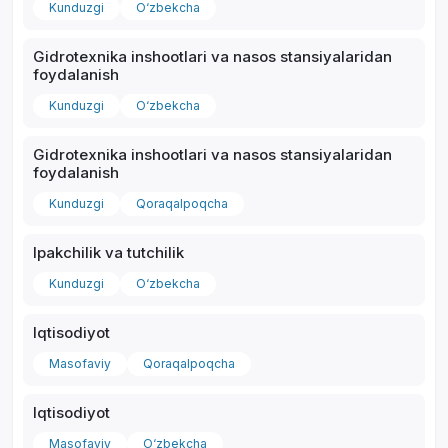
Kunduzgi
O‘zbekcha
Gidrotexnika inshootlari va nasos stansiyalaridan
foydalanish
Kunduzgi
O‘zbekcha
Gidrotexnika inshootlari va nasos stansiyalaridan
foydalanish
Kunduzgi
Qoraqalpoqcha
Ipakchilik va tutchilik
Kunduzgi
O‘zbekcha
Iqtisodiyot
Masofaviy
Qoraqalpoqcha
Iqtisodiyot
Masofaviy
O‘zbekcha