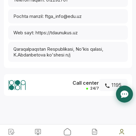
Pochta manzil: ftga_info@edu.uz
Web sayt: https://tdaunukus.uz
Qaraqalpaqstan Respublikasi, No'kis qalasi,
K.Abdanbetova ko'shesi n/j
Call center
1195
24/7