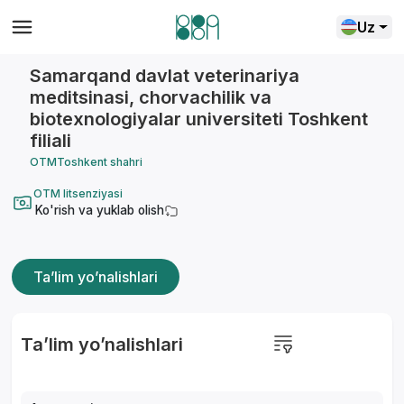
Uz
Samarqand davlat veterinariya
meditsinasi, chorvachilik va
biotexnologiyalar universiteti Toshkent
filiali
OTM
Toshkent shahri
OTM litsenziyasi
Ko'rish va yuklab olish
Ta’lim yo’nalishlari
Ta’lim yo’nalishlari