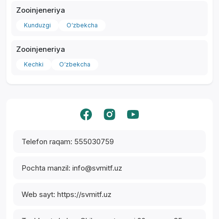
Zooinjeneriya
Kunduzgi
O‘zbekcha
Zooinjeneriya
Kechki
O‘zbekcha
Yordam markazi
Telefon raqam: 555030759
Pochta manzil: info@svmitf.uz
Web sayt: https://svmitf.uz