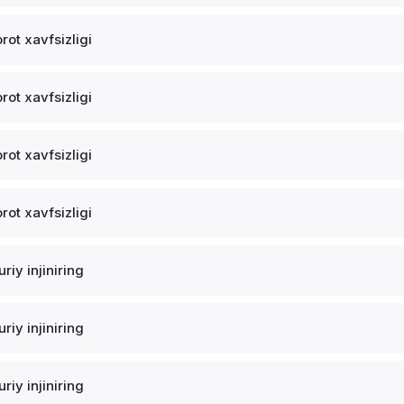
rot xavfsizligi
rot xavfsizligi
rot xavfsizligi
rot xavfsizligi
riy injiniring
riy injiniring
riy injiniring