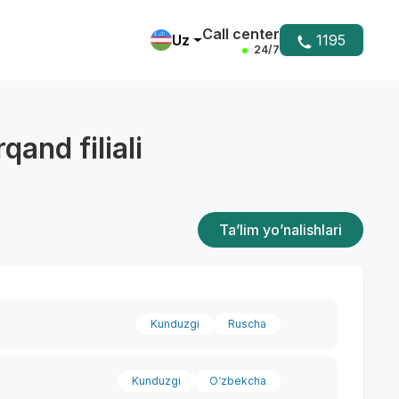
Call center
Uz
1195
24/7
and filiali
Ta’lim yo’nalishlari
Kunduzgi
Ruscha
Kunduzgi
O‘zbekcha