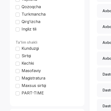
Qozoqcha
Axbo
Turkmancha
Qirg'izcha
Axbo
Ingliz tili
*
Ta'lim shakli
Axbo
Kunduzgi
Sirtqi
Axbo
Kechki
Masofaviy
Dastu
Magistratura
Maxsus sirtqi
Dastu
PART-TIME
Dastu