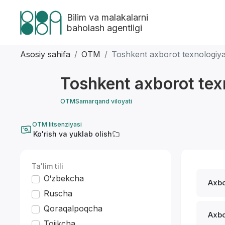
Bilim va malakalarni
baholash agentligi
Asosiy sahifa
OTM
Toshkent axborot texnologiyala
Toshkent axborot texno
OTM
Samarqand viloyati
OTM litsenziyasi
Ko'rish va yuklab olish
Ta'lim tili
O‘zbekcha
Axbo
Ruscha
Qoraqalpoqcha
Axbo
Tojikcha