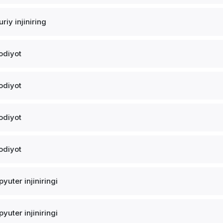
riy injiniring
sodiyot
sodiyot
sodiyot
sodiyot
yuter injiniringi
yuter injiniringi