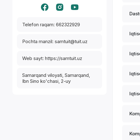
Dastu
Telefon raqam: 662322929
Iqti
Pochta manzil: samtuit@tuit.uz
Iqti
Web sayt: https://samtuit.uz
Iqti
Samarqand viloyati, Samarqand,
Ibn Sino ko'chasi, 2-uy
Iqti
Komp
Komp