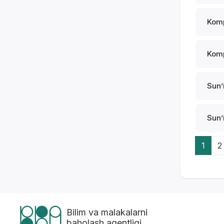
Komp
Komp
Sunʼi
Sunʼi
1
2
Bilim va malakalarni
baholash agentligi