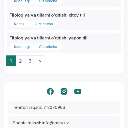
Kunduzgi
O‘zbekcha
Filologiya va tillarni oʻqitish: xitoy tili
Kechki
O‘zbekcha
Filologiya va tillarni oʻqitish: yapon tili
Kunduzgi
O‘zbekcha
1
2
3
>
Yordam markazi
Telefon raqam: 712070906
Pochta manzil: info@jmcu.uz