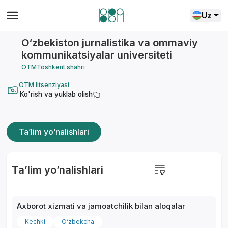
Uz
O‘zbekiston jurnalistika va ommaviy
kommunikatsiyalar universiteti
OTM
Toshkent shahri
OTM litsenziyasi
Ko'rish va yuklab olish
Ta’lim yo’nalishlari
Ta’lim yo’nalishlari
Axborot xizmati va jamoatchilik bilan aloqalar
Kechki
O‘zbekcha