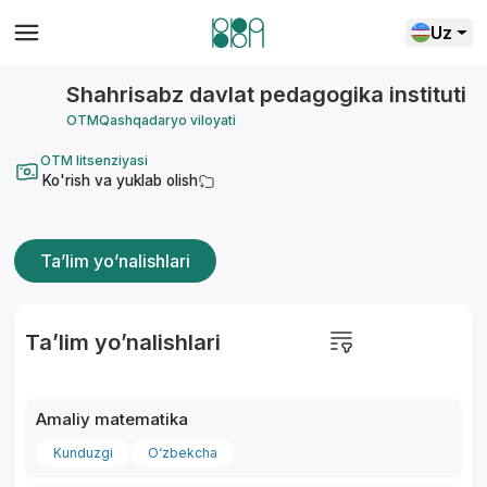
Uz
Shahrisabz davlat pedagogika instituti
OTM
Qashqadaryo viloyati
OTM litsenziyasi
Ko'rish va yuklab olish
Ta’lim yo’nalishlari
Ta’lim yo’nalishlari
Amaliy matematika
Kunduzgi
O‘zbekcha