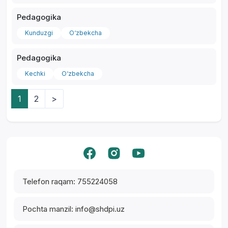
Pedagogika
Kunduzgi
O‘zbekcha
Pedagogika
Kechki
O‘zbekcha
1
2
>
Yordam markazi
Telefon raqam: 755224058
Pochta manzil: info@shdpi.uz