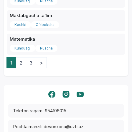
Kunduzgi
Ruscha
Maktabgacha taʼlim
Kechki
O‘zbekcha
Matematika
Kunduzgi
Ruscha
1
2
3
>
Yordam markazi
Telefon raqam: 954108015
Pochta manzil: devonxona@uzfi.uz