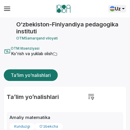
Uz
O‘zbekiston-Finlyandiya pedagogika
instituti
OTM
Samarqand viloyati
OTM litsenziyasi
Ko'rish va yuklab olish
Ta’lim yo’nalishlari
Ta’lim yo’nalishlari
Amaliy matematika
Kunduzgi
O‘zbekcha