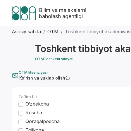
Bilim va malakalarni
baholash agentligi
Asosiy sahifa
OTM
Toshkent tibbiyot akademiyasi C
Toshkent tibbiyot akad
OTM
Toshkent viloyati
OTM litsenziyasi
Ko'rish va yuklab olish
Ta'lim tili
O‘zbekcha
Ruscha
Qoraqalpoqcha
Tojikcha