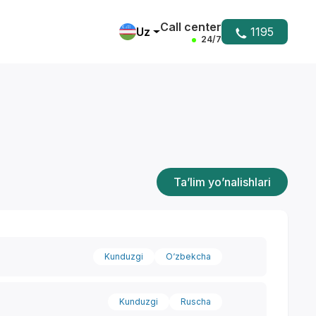
Call center
Uz
1195
24/7
Ta’lim yo’nalishlari
Kunduzgi
O‘zbekcha
Kunduzgi
Ruscha