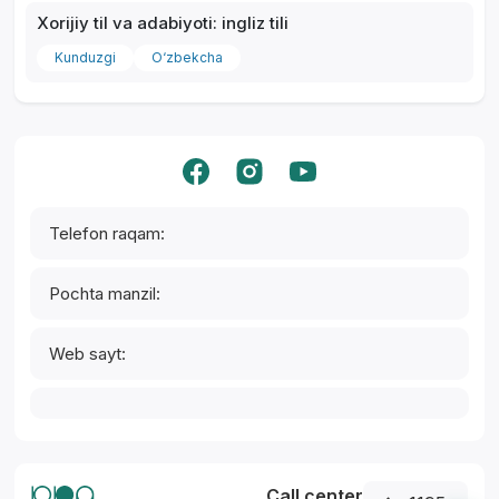
Xorijiy til va adabiyoti: ingliz tili
Yordam markazi
Kunduzgi
O‘zbekcha
Telefon raqam:
Pochta manzil:
Web sayt:
Call center