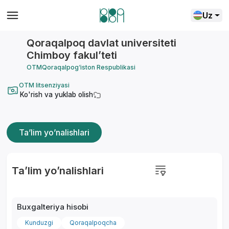
Uz
Qoraqalpoq davlat universiteti
Chimboy fakulʼteti
OTM
Qoraqalpog‘iston Respublikasi
OTM litsenziyasi
Ko'rish va yuklab olish
Ta’lim yo’nalishlari
Ta’lim yo’nalishlari
Buxgalteriya hisobi
Kunduzgi
Qoraqalpoqcha