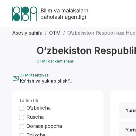
Bilim va malakalarni
baholash agentligi
Asosiy sahifa
OTM
O‘zbekiston Respublikasi Huq
O‘zbekiston Respubli
OTM
Toshkent shahri
OTM litsenziyasi
Ko'rish va yuklab olish
Ta'lim tili
O‘zbekcha
Yuri
Ruscha
Qoraqalpoqcha
Yuri
Tojikcha