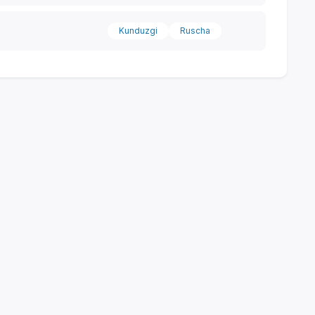
Kunduzgi
Ruscha
Yordam markazi