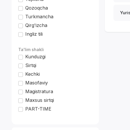
Qozoqcha
Yuri
Turkmancha
Qirg'izcha
Ingliz tili
*
Ta'lim shakli
Kunduzgi
Sirtqi
Kechki
Masofaviy
Magistratura
Maxsus sirtqi
PART-TIME