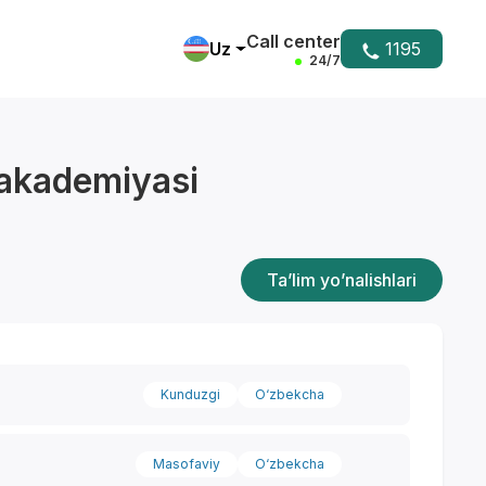
Call center
Uz
1195
24/7
 akademiyasi
Ta’lim yo’nalishlari
Kunduzgi
O‘zbekcha
Masofaviy
O‘zbekcha